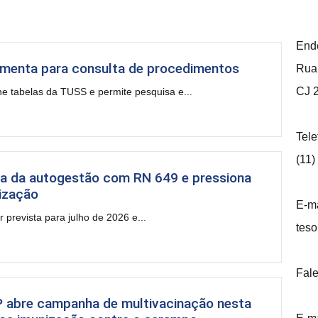
End
amenta para consulta de procedimentos
Rua 
CJ 
e tabelas da TUSS e permite pesquisa e...
Tele
(11)
a da autogestão com RN 649 e pressiona
lização
E-ma
prevista para julho de 2026 e...
teso
Fale
P abre campanha de multivacinação nesta