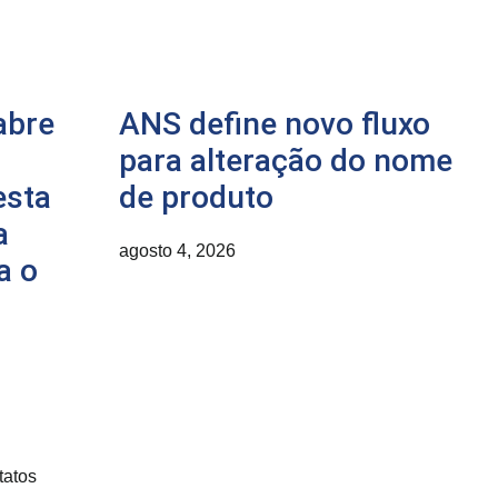
abre
ANS define novo fluxo
para alteração do nome
esta
de produto
a
agosto 4, 2026
a o
tatos