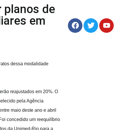
r planos de
liares em
ntratos dessa modalidade
 serão reajustados em 20%. O
belecido pela Agência
ntre maio deste ano e abril
Foi concedido um reequilíbrio
ridos da Unimed-Rio para a