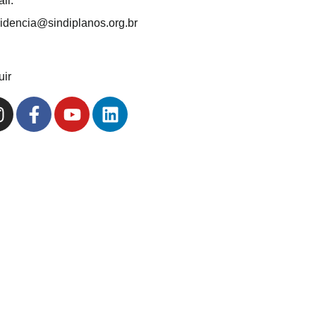
il:
idencia@sindiplanos.org.br
uir