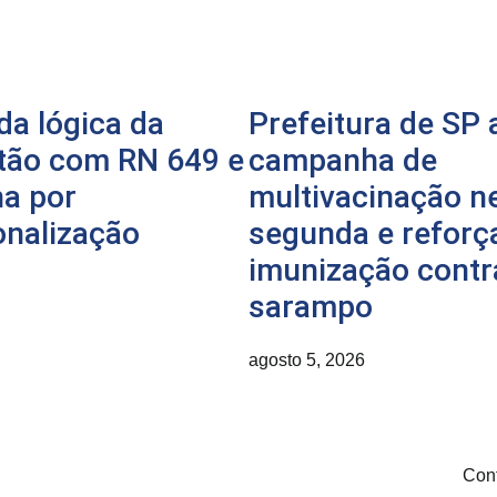
a lógica da
Prefeitura de SP 
tão com RN 649 e
campanha de
na por
multivacinação n
onalização
segunda e reforç
imunização contr
sarampo
agosto 5, 2026
Con