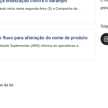
rça imunização contra o sarampo
E-ma
pres
aulo inicia nesta segunda-feira (3) a Campanha de...
Seg
 fluxo para alteração do nome de produto
Saúde Suplementar (ANS) informa às operadoras a...
s da lei.