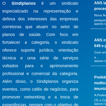
O
Sindiplanos
é um sindicato
ANS la
proce
especializado na representação e
Nova fe
defesa dos interesses das empresas
pesquisa
agosto 5
corretoras que atuam no setor de
planos de saúde. Com foco em
ANS m
fortalecer a categoria, o sindicato
649 e 
oferece suporte jurídico, orientação
Com ent
e...
técnica e uma série de serviços
agosto 5
voltados para o aprimoramento
profissional e comercial da categoria.
Prefei
Além disso, o Sindiplanos organiza
multiv
imuniz
eventos, como cafés de negócios, para
A Prefe
promover networking e a troca de
(3) a C
agosto 5
experiências, sempre com o objetivo de