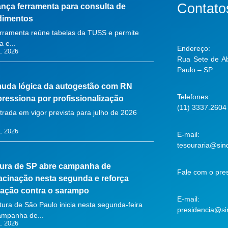
Contato
nça ferramenta para consulta de
dimentos
rramenta reúne tabelas da TUSS e permite
 e...
Endereço:
, 2026
Rua Sete de Ab
Paulo – SP
uda lógica da autogestão com RN
Telefones:
pressiona por profissionalização
(11) 3337.2604
rada em vigor prevista para julho de 2026
, 2026
E-mail:
tesouraria@sind
tura de SP abre campanha de
Fale com o pres
acinação nesta segunda e reforça
ação contra o sarampo
E-mail:
itura de São Paulo inicia nesta segunda-feira
presidencia@sin
ampanha de...
, 2026