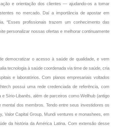
cação e orientação dos clientes — ajudando-os a tomar
xistentes no mercado. Daí a importância de apostar em
ia. “Esses profissionais trazem um conhecimento das
mite personalizar nossas ofertas e melhorar continuamente
e democratizar o acesso à saúde de qualidade, e vem
lia tecnologia à saúde coordenada via time de saúde, cria
pitais e laboratórios. Com planos empresariais voltados
thtech possui uma rede credenciada de referência, com
ia e Sírio-Libanês, além de parceiros como Wellhub (antigo
 e mental dos membros. Tendo entre seus investidores os
ry, Valor Capital Group, Mundi ventures e monashees, em
úde da história da América Latina. Com extensão desse