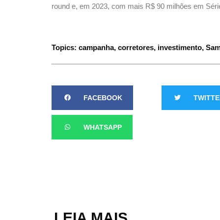
round e, em 2023, com mais R$ 90 milhões em Séri
Topics:
campanha
,
corretores
,
investimento
,
Sam
FACEBOOK
TWITTE
WHATSAPP
LEIA MAIS