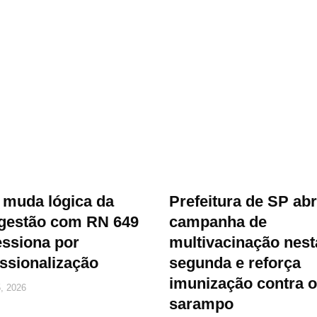
muda lógica da
Prefeitura de SP ab
gestão com RN 649
campanha de
essiona por
multivacinação nest
issionalização
segunda e reforça
imunização contra o
, 2026
sarampo