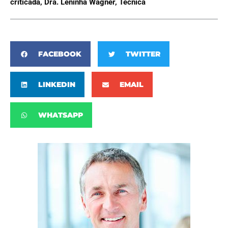
criticada
,
Dra. Leninha Wagner
,
Técnica
FACEBOOK
TWITTER
LINKEDIN
EMAIL
WHATSAPP